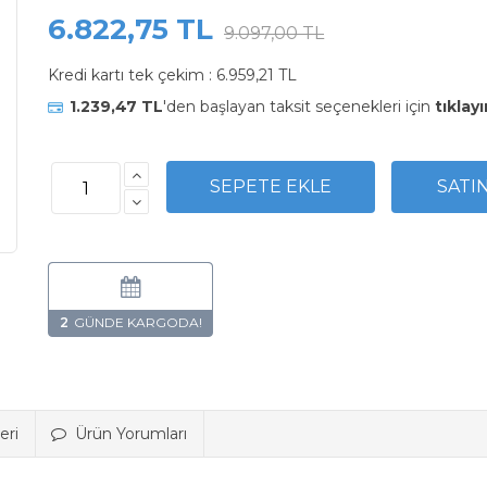
6.822,75 TL
9.097,00 TL
Kredi kartı tek çekim :
6.959,21 TL
1.239,47 TL
'den başlayan taksit seçenekleri için
tıklayı
2
eri
Ürün Yorumları