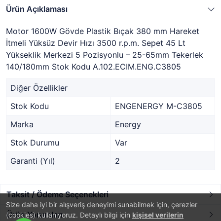
Ürün Açıklaması
Motor 1600W Gövde Plastik Bıçak 380 mm Hareket
İtmeli Yüksüz Devir Hızı 3500 r.p.m. Sepet 45 Lt
Yükseklik Merkezi 5 Pozisyonlu – 25-65mm Tekerlek
140/180mm Stok Kodu A.102.ECIM.ENG.C3805
Diğer Özellikler
Stok Kodu
ENGENERGY M-C3805
Marka
Energy
Stok Durumu
Var
Garanti (Yıl)
2
Taksit / Ödeme Seçenekleri
Size daha iyi bir alışveriş deneyimi sunabilmek için, çerezler
Ürün Yorumları
(cookies) kullanıyoruz. Detaylı bilgi için
kişisel verilerin