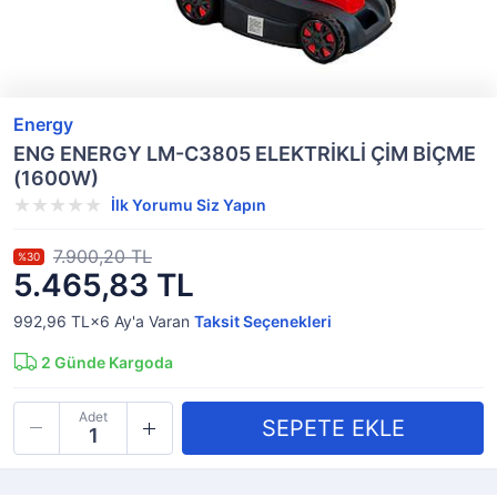
Energy
ENG ENERGY LM-C3805 ELEKTRİKLİ ÇİM BİÇME
(1600W)
İlk Yorumu Siz Yapın
7.900,20 TL
%30
5.465,83 TL
992,96 TL×6
Ay'a Varan
Taksit Seçenekleri
2
Günde Kargoda
Adet