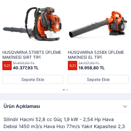
HUSQVARNA 570BTS ÜFLEME
HUSQVARNA 525BX ÜFLEME
MAKİNESİ SIRT TİPİ
MAKİNESİ EL TİPİ
51.409,00 TL
24.127,35 TL
%21
%21
40.377,93 TL
18.958,80 TL
Sepete Ekle
Sepete Ekle
Ürün Açıklaması
Silindir Hacmi 52,8 cc Güç 1,9 kW - 2,54 Hp Hava
Debisi 1450 m3/s Hava Hızı 77m/s Yakıt Kapasitesi 2,3