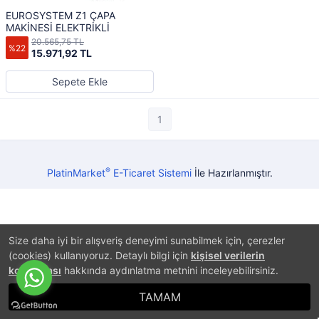
EUROSYSTEM Z1 ÇAPA
MAKİNESİ ELEKTRİKLİ
20.565,75 TL
%22
15.971,92 TL
Sepete Ekle
1
®
PlatinMarket
E-Ticaret Sistemi
İle Hazırlanmıştır.
Size daha iyi bir alışveriş deneyimi sunabilmek için, çerezler
(cookies) kullanıyoruz. Detaylı bilgi için
kişisel verilerin
korunması
hakkında aydınlatma metnini inceleyebilirsiniz.
TAMAM