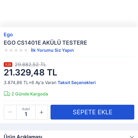
Ego
EGO CS1401E AKÜLÜ TESTERE
İlk Yorumu Siz Yapın
29.882,52 TL
%28
21.329,48 TL
3.874,86 TL×6
Ay'a Varan
Taksit Seçenekleri
2
Günde Kargoda
Adet
Ürün Açıklaması