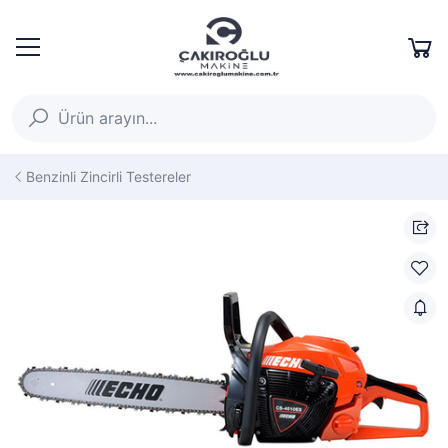
Benzinli Zincirli Testereler