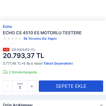
Echo
ECHO CS 4510 ES MOTORLU TESTERE
İlk Yorumu Siz Yapın
28.944,83 TL
%28
20.793,37 TL
3.777,46 TL×6
Ay'a Varan
Taksit Seçenekleri
2
Günde Kargoda
Adet
Ürün Açıklaması