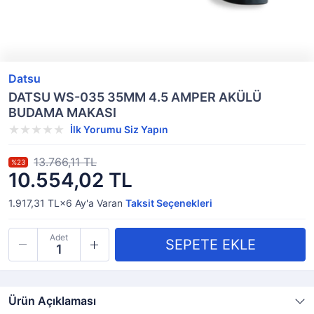
Datsu
DATSU WS-035 35MM 4.5 AMPER AKÜLÜ
BUDAMA MAKASI
İlk Yorumu Siz Yapın
13.766,11 TL
%23
10.554,02 TL
1.917,31 TL×6
Ay'a Varan
Taksit Seçenekleri
Adet
Ürün Açıklaması