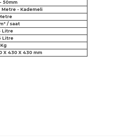
 - 50mm
 Metre - Kademeli
Metre
³ / saat
 Litre
 Litre
 Kg
0 X 430 X 430 mm