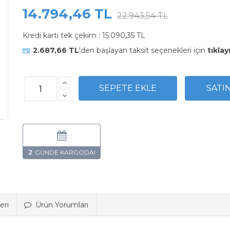
14.794,46 TL
22.943,54 TL
Kredi kartı tek çekim :
15.090,35 TL
2.687,66 TL
'den başlayan taksit seçenekleri için
tıklay
2
eri
Ürün Yorumları