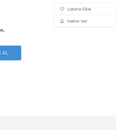
Listene Ekle
Haber Ver
ın.