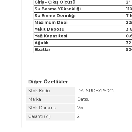
Giriş - Çıkış Ölçüsü
2"
Su Basma Yüksekliği
110
Su Emme Derinliği
7 
Maximum Debi
22m
Yakıt Deposu
3.6
Yağ Kapasitesi
0.6
Ağırlık
32
Ebatlar
52
Diğer Özellikler
Stok Kodu
DATSUDBYP50C2
Marka
Datsu
Stok Durumu
Var
Garanti (Yıl)
2