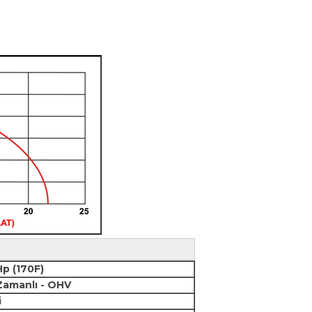
p (170F)
Zamanlı - OHV
i