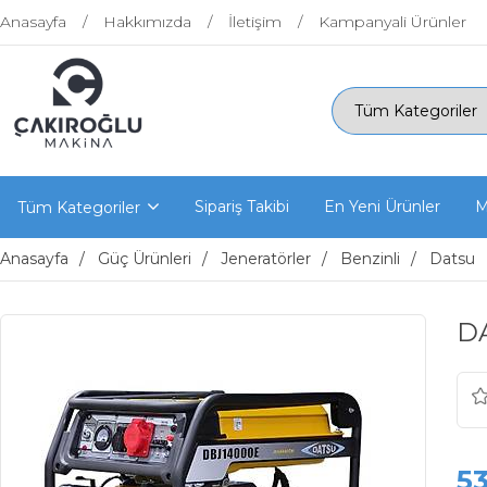
Anasayfa
Hakkımızda
İletişim
Kampanyali Ürünler
Sipariş Takibi
En Yeni Ürünler
M
Tüm Kategoriler
Anasayfa
Güç Ürünleri
Jeneratörler
Benzinli
Datsu
D
5