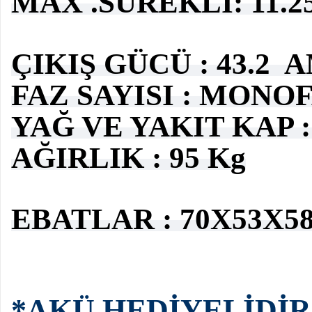
MAX .SÜREKLİ: 11.25
ÇIKIŞ GÜCÜ : 43.2
FAZ SAYISI : MONO
YAĞ VE YAKIT KAP : 1
AĞIRLIK : 95 Kg
EBATLAR : 70X53X58
*AKÜ HEDİYELİDİR