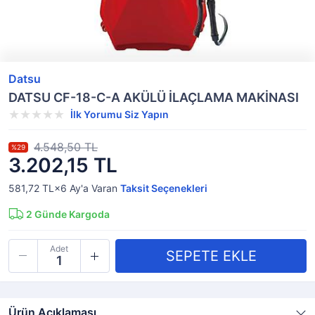
Datsu
DATSU CF-18-C-A AKÜLÜ İLAÇLAMA MAKİNASI
İlk Yorumu Siz Yapın
4.548,50 TL
%29
3.202,15 TL
581,72 TL×6
Ay'a Varan
Taksit Seçenekleri
2
Günde Kargoda
Adet
Ürün Açıklaması