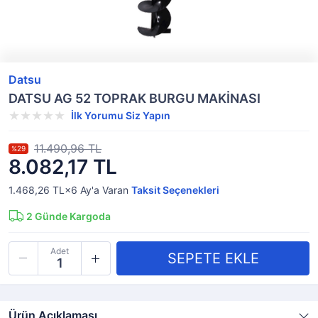
Datsu
DATSU AG 52 TOPRAK BURGU MAKİNASI
İlk Yorumu Siz Yapın
11.490,96 TL
%29
8.082,17 TL
1.468,26 TL×6
Ay'a Varan
Taksit Seçenekleri
2
Günde Kargoda
Adet
Ürün Açıklaması