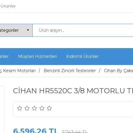
 Ürünler
ünler
Müşteri Hizmetleri
İndirimli Ürünler
 Kesim Motorları
Benzinli Zincirli Testereler
Cihan By Çakı
CİHAN HR5520C 3/8 MOTORLU 
6.596,26 TL
7.743,44 TL