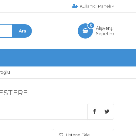
Kullanıcı Paneli
0
Alışveriş
Sepetim
roğlu
TESTERE
Listene Ekle