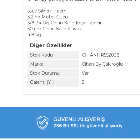
55cc Silindir Hacmi
3.2 hp Motor Gücü
3/8 34 Diş Cihan Kalın Köşeli Zincir
50 cm Cihan Kalın Klavuz
4.8 kg
Diğer Özellikler
Stok Kodu
CİHANHR552038
Marka
Cihan By Çakıroğlu
Stok Durumu
Var
Garanti (Yıl)
2