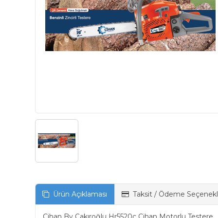
Ürün Açıklaması
Taksit / Ödeme Seçenekl
Cihan By Çakıroğlu Hr5520c Cihan Motorlu Testere