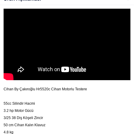
Cihan By Çakıroğlu Hr5520c Cihan Motorlu Testere
55cc Silindir Hacmi
3.2 hp Motor Gücü
3/25 38 Diş Köşeli Zincir
50 cm Cihan Kalın Klavuz
4.8 kg