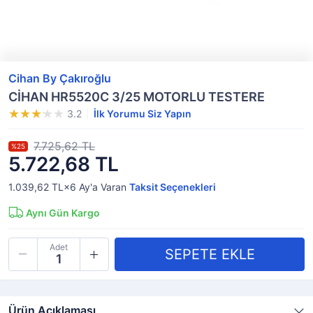
Cihan By Çakıroğlu
CİHAN HR5520C 3/25 MOTORLU TESTERE
3.2
İlk Yorumu Siz Yapın
7.725,62 TL
%25
5.722,68 TL
1.039,62 TL×6
Ay'a Varan
Taksit Seçenekleri
Aynı Gün Kargo
Adet
Ürün Açıklaması