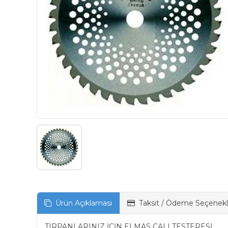
Ürün Açıklaması
Taksit / Ödeme Seçenekl
TIRPANLARINIZ İÇİN ELMAS ÇALI TESTERESİ