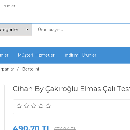
 Ürünler
ünler
Müşteri Hizmetleri
İndirimli Ürünler
irpanlar
Bertolini
Cihan By Çakıroğlu Elmas Çalı Tes
490,70 TL
676,84 TL