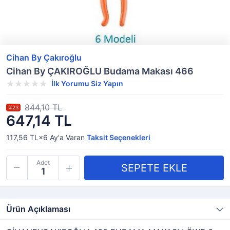
Cihan By Çakıroğlu
Cihan By ÇAKIROĞLU Budama Makası 466
İlk Yorumu Siz Yapın
844,10 TL
%23
647,14 TL
117,56 TL×6
Ay'a Varan
Taksit Seçenekleri
Adet
Ürün Açıklaması