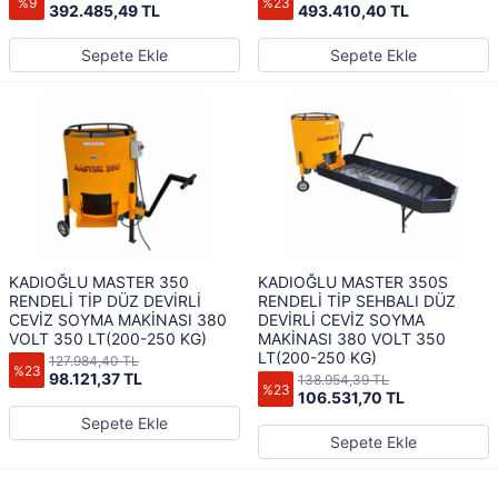
%9
%23
392.485,49 TL
493.410,40 TL
Sepete Ekle
Sepete Ekle
KADIOĞLU MASTER 350
KADIOĞLU MASTER 350S
RENDELİ TİP DÜZ DEVİRLİ
RENDELİ TİP SEHBALI DÜZ
CEVİZ SOYMA MAKİNASI 380
DEVİRLİ CEVİZ SOYMA
VOLT 350 LT(200-250 KG)
MAKİNASI 380 VOLT 350
LT(200-250 KG)
127.984,40 TL
%23
98.121,37 TL
138.954,39 TL
%23
106.531,70 TL
Sepete Ekle
Sepete Ekle