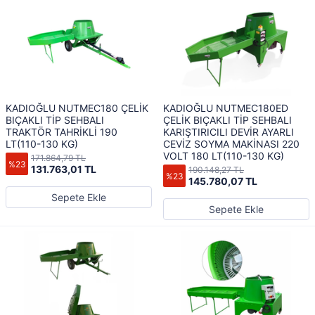
KADIOĞLU NUTMEC180 ÇELİK
KADIOĞLU NUTMEC180ED
BIÇAKLI TİP SEHBALI
ÇELİK BIÇAKLI TİP SEHBALI
TRAKTÖR TAHRİKLİ 190
KARIŞTIRICILI DEVİR AYARLI
LT(110-130 KG)
CEVİZ SOYMA MAKİNASI 220
VOLT 180 LT(110-130 KG)
171.864,79 TL
%23
131.763,01 TL
190.148,27 TL
%23
145.780,07 TL
Sepete Ekle
Sepete Ekle