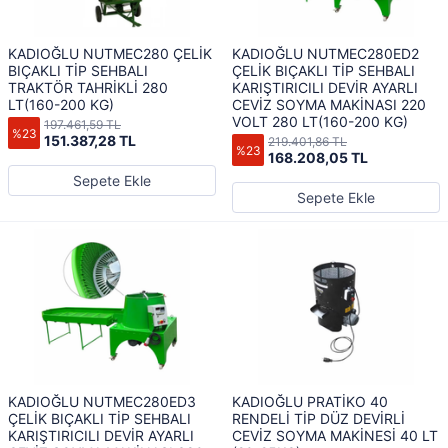
KADIOĞLU NUTMEC280 ÇELİK
KADIOĞLU NUTMEC280ED2
BIÇAKLI TİP SEHBALI
ÇELİK BIÇAKLI TİP SEHBALI
TRAKTÖR TAHRİKLİ 280
KARIŞTIRICILI DEVİR AYARLI
LT(160-200 KG)
CEVİZ SOYMA MAKİNASI 220
VOLT 280 LT(160-200 KG)
197.461,59 TL
%23
151.387,28 TL
219.401,86 TL
%23
168.208,05 TL
Sepete Ekle
Sepete Ekle
KADIOĞLU NUTMEC280ED3
KADIOĞLU PRATİKO 40
ÇELİK BIÇAKLI TİP SEHBALI
RENDELİ TİP DÜZ DEVİRLİ
KARIŞTIRICILI DEVİR AYARLI
CEVİZ SOYMA MAKİNESİ 40 LT