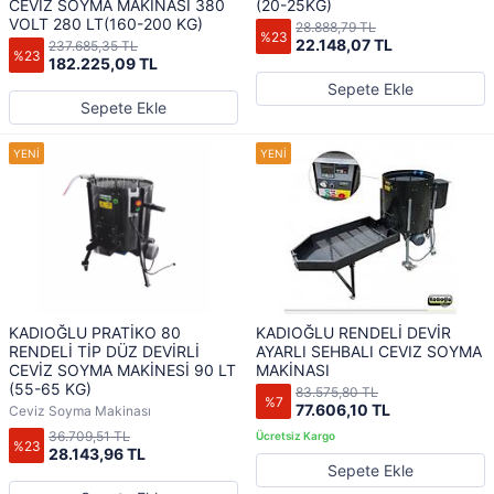
CEVİZ SOYMA MAKİNASI 380
(20-25KG)
VOLT 280 LT(160-200 KG)
28.888,79 TL
%23
22.148,07 TL
237.685,35 TL
%23
182.225,09 TL
Sepete Ekle
Sepete Ekle
KADIOĞLU PRATİKO 80
KADIOĞLU RENDELİ DEVİR
RENDELİ TİP DÜZ DEVİRLİ
AYARLI SEHBALI CEVIZ SOYMA
CEVİZ SOYMA MAKİNESİ 90 LT
MAKİNASI
(55-65 KG)
83.575,80 TL
%7
77.606,10 TL
Ceviz Soyma Makinası
36.709,51 TL
%23
28.143,96 TL
Sepete Ekle