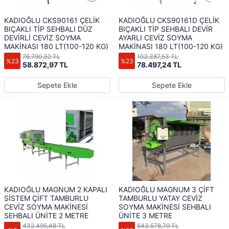
KADIOĞLU CKS90161 ÇELİK
KADIOĞLU CKS90161D ÇELİK
BIÇAKLI TİP SEHBALI DÜZ
BIÇAKLI TİP SEHBALI DEVİR
DEVİRLİ CEVİZ SOYMA
AYARLI CEVİZ SOYMA
MAKİNASI 180 LT(100-120 KG)
MAKİNASI 180 LT(100-120 KG)
76.790,52 TL
102.387,53 TL
%23
%23
58.872,97 TL
78.497,24 TL
Sepete Ekle
Sepete Ekle
KADIOĞLU MAGNUM 2 KAPALI
KADIOĞLU MAGNUM 3 ÇİFT
SİSTEM ÇİFT TAMBURLU
TAMBURLU YATAY CEVİZ
CEVİZ SOYMA MAKİNESİ
SOYMA MAKİNESİ SEHBALI
SEHBALI ÜNİTE 2 METRE
ÜNİTE 3 METRE
432.495,48 TL
643.578,79 TL