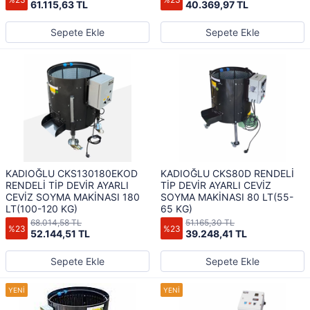
61.115,63 TL
40.369,97 TL
Sepete Ekle
Sepete Ekle
KADIOĞLU CKS130180EKOD
KADIOĞLU CKS80D RENDELİ
RENDELİ TİP DEVİR AYARLI
TİP DEVİR AYARLI CEVİZ
CEVİZ SOYMA MAKİNASI 180
SOYMA MAKİNASI 80 LT(55-
LT(100-120 KG)
65 KG)
68.014,58 TL
51.165,30 TL
%23
%23
52.144,51 TL
39.248,41 TL
Sepete Ekle
Sepete Ekle