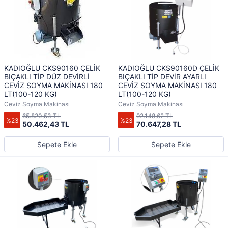
KADIOĞLU CKS90160 ÇELİK
KADIOĞLU CKS90160D ÇELİK
BIÇAKLI TİP DÜZ DEVİRLİ
BIÇAKLI TİP DEVİR AYARLI
CEVİZ SOYMA MAKİNASI 180
CEVİZ SOYMA MAKİNASI 180
LT(100-120 KG)
LT(100-120 KG)
Ceviz Soyma Makinası
Ceviz Soyma Makinası
65.820,53 TL
92.148,62 TL
%23
%23
50.462,43 TL
70.647,28 TL
Sepete Ekle
Sepete Ekle