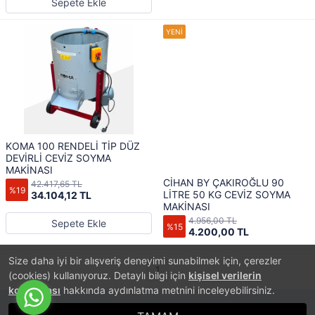
Sepete Ekle
KOMA 100 RENDELİ TİP DÜZ
DEVİRLİ CEVİZ SOYMA
MAKİNASI
CİHAN BY ÇAKIROĞLU 90
42.417,65 TL
%19
LİTRE 50 KG CEVİZ SOYMA
34.104,12 TL
MAKİNASI
4.956,00 TL
Sepete Ekle
%15
4.200,00 TL
Size daha iyi bir alışveriş deneyimi sunabilmek için, çerezler
1
(cookies) kullanıyoruz. Detaylı bilgi için
kişisel verilerin
korunması
hakkında aydınlatma metnini inceleyebilirsiniz.