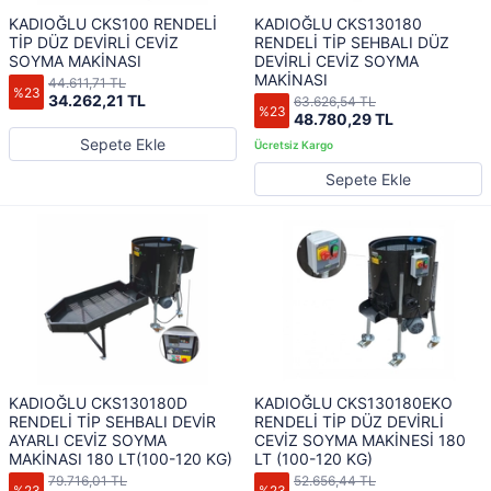
KADIOĞLU CKS100 RENDELİ
KADIOĞLU CKS130180
TİP DÜZ DEVİRLİ CEVİZ
RENDELİ TİP SEHBALI DÜZ
SOYMA MAKİNASI
DEVİRLİ CEVİZ SOYMA
MAKİNASI
44.611,71 TL
%23
34.262,21 TL
63.626,54 TL
%23
48.780,29 TL
Sepete Ekle
Sepete Ekle
KADIOĞLU CKS130180D
KADIOĞLU CKS130180EKO
RENDELİ TİP SEHBALI DEVİR
RENDELİ TİP DÜZ DEVİRLİ
AYARLI CEVİZ SOYMA
CEVİZ SOYMA MAKİNESİ 180
MAKİNASI 180 LT(100-120 KG)
LT (100-120 KG)
79.716,01 TL
52.656,44 TL
%23
%23