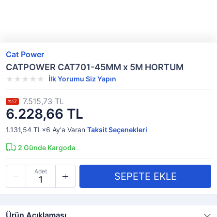
Cat Power
CATPOWER CAT701-45MM x 5M HORTUM
İlk Yorumu Siz Yapın
7.515,73 TL
%17
6.228,66 TL
1.131,54 TL×6
Ay'a Varan
Taksit Seçenekleri
2
Günde Kargoda
Adet
Ürün Açıklaması