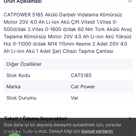
Ürün Açıklaması
CATPOWER 5185 Akülü Darbeli Vidalama Kömürsüz
Motor 20V 4.0 Ah Li-ion Akü Çift Vitesli 1.Vites 0-
500d/dak 2.Vites 0-1600 d/dak 60 Nm Tork Akülü Avuç
Taşlama Kömürsüz Motor 20V 4.0 Ah Li-ion Akü Yüksüz
Hız 0-11000 d/dak M14 115mm Kesme 2 Adet 20V 4.0
Ah Li-ion Akü 1 Adet Şarj Cihazı Taşıma Çantası
Diğer Özellikler
Stok Kodu
CAT5185
Marka
Cat Power
Stok Durumu
Var
Taksit / Ödeme Seçenekleri
Size daha iyi bir alışveriş deneyimi sunabilmek için, çerezler
Ürün Yorumları
(cookies) kullanıyoruz. Detaylı bilgi için
kişisel verilerin