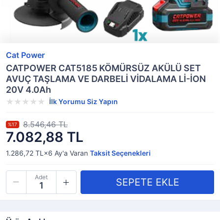
Cat Power
CATPOWER CAT5185 KÖMÜRSÜZ AKÜLÜ SET
AVUÇ TAŞLAMA VE DARBELİ VİDALAMA Lİ-İON
20V 4.0Ah
İlk Yorumu Siz Yapın
8.546,46 TL
%17
7.082,88 TL
1.286,72 TL×6
Ay'a Varan
Taksit Seçenekleri
Adet