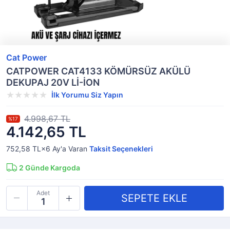
Cat Power
CATPOWER CAT4133 KÖMÜRSÜZ AKÜLÜ
DEKUPAJ 20V Lİ-İON
İlk Yorumu Siz Yapın
4.998,67 TL
%17
4.142,65 TL
752,58 TL×6
Ay'a Varan
Taksit Seçenekleri
2
Günde Kargoda
Adet