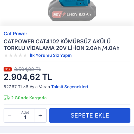
Cat Power
CATPOWER CAT4102 KÖMÜRSÜZ AKÜLÜ
TORKLU VİDALAMA 20V Lİ-İON 2.0Ah /4.0Ah
İlk Yorumu Siz Yapın
3.504,82 TL
%17
2.904,62 TL
527,67 TL×6
Ay'a Varan
Taksit Seçenekleri
2
Günde Kargoda
Adet