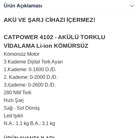
Ürün Açıklaması
AKÜ VE ŞARJ CİHAZI İÇERMEZ!
CATPOWER 4102 - AKÜLÜ TORKLU
VİDALAMA Li-ion KÖMÜRSÜZ
Kömürsüz Motor
3 Kademe Dijital Tork Ayarı
1.Kademe: 0-1600 D./D.
2. Kademe: 0-2000 D./D.
3.l(ademe: 0-2600 D./D.
280 NM Tork
Hızlı Şarj
Sağ - Sol Dönüş
Led Işıklı
N.A.: 1.1 kg B.A.: 3.1 kg