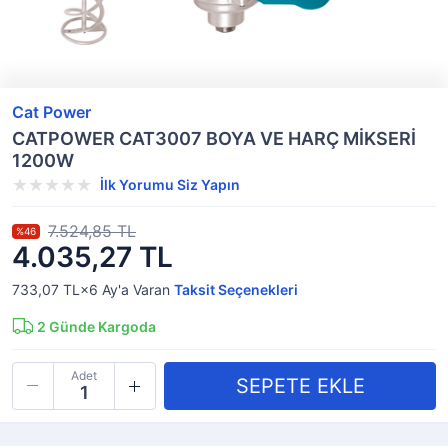
Cat Power
CATPOWER CAT3007 BOYA VE HARÇ MİKSERİ
1200W
İlk Yorumu Siz Yapın
7.524,85 TL
%46
4.035,27 TL
733,07 TL×6
Ay'a Varan
Taksit Seçenekleri
2
Günde Kargoda
Adet