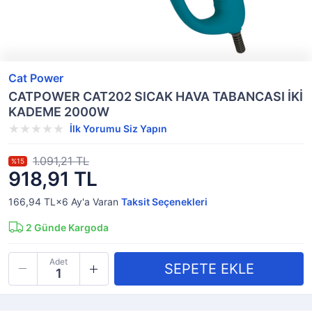
Cat Power
CATPOWER CAT202 SICAK HAVA TABANCASI İKİ
KADEME 2000W
İlk Yorumu Siz Yapın
1.091,21 TL
%15
918,91 TL
166,94 TL×6
Ay'a Varan
Taksit Seçenekleri
2
Günde Kargoda
Adet