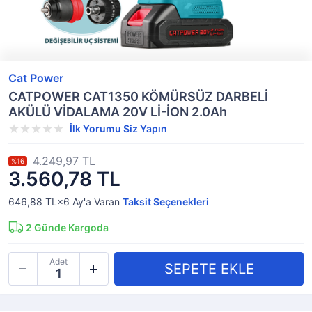
Cat Power
CATPOWER CAT1350 KÖMÜRSÜZ DARBELİ
AKÜLÜ VİDALAMA 20V Lİ-İON 2.0Ah
İlk Yorumu Siz Yapın
4.249,97 TL
%16
3.560,78 TL
646,88 TL×6
Ay'a Varan
Taksit Seçenekleri
2
Günde Kargoda
Adet