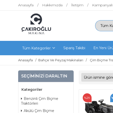
Anasayfa
Hakkımızda
İletişim
Kampanyali
Sipariş Takibi
En Yeni Ür
Tüm Kategoriler
Anasayfa
Bahçe Ve Peyzaj Makinaları
Çim Biçme Tra
SEÇIMINIZI DARALTIN
Kategoriler
%29
Benzinli Çim Biçme
Traktörleri
Akülü Çim Biçme