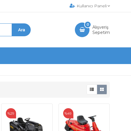
Kullanıcı Paneli
0
Alışveriş
Sepetim
%29
%49