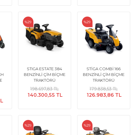
%29
%29
M
STIGA ESTATE 384
STİGA COMBİ 166
KH
BENZİNLİ ÇİM BİÇME
BENZİNLİ ÇİM BİÇME
E
TRAKTÖRÜ
TRAKTÖRÜ
198.697,83 TL
179.838,53 TL
140.300,55 TL
126.983,86 TL
TL
%29
%29