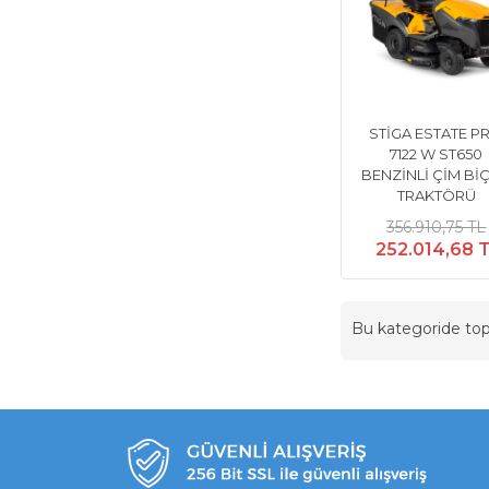
STİGA ESTATE P
7122 W ST650
BENZİNLİ ÇİM Bİ
TRAKTÖRÜ
356.910,75 TL
252.014,68 
Bu kategoride t