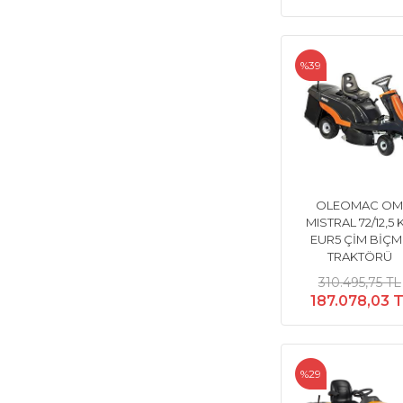
%39
OLEOMAC O
MISTRAL 72/12,5 
EUR5 ÇİM BİÇM
TRAKTÖRÜ
310.495,75 TL
187.078,03 
%29