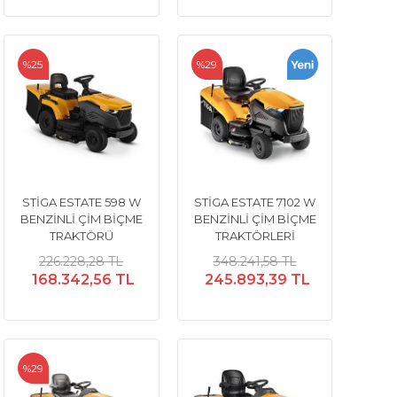
%25
%29
STİGA ESTATE 598 W
STİGA ESTATE 7102 W
BENZİNLİ ÇİM BİÇME
BENZİNLİ ÇİM BİÇME
TRAKTÖRÜ
TRAKTÖRLERİ
226.228,28 TL
348.241,58 TL
168.342,56 TL
245.893,39 TL
%29