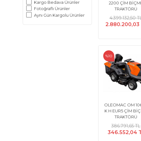
Kargo Bedava Ürünler
2200 ÇİM BİÇM
Fotoğraflı Ürünler
TRAKTÖRÜ
Aynı Gün Kargolu Ürünler
4.399.132,50 T
2.880.200,03
%10
OLEOMAC OM 106
K H EUR5 ÇİM Bİ
TRAKTÖRÜ
386.791,65 TL
346.552,04 