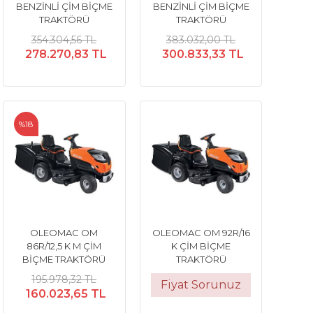
BENZİNLİ ÇİM BİÇME
BENZİNLİ ÇİM BİÇME
TRAKTÖRÜ
TRAKTÖRÜ
354.304,56 TL
383.032,00 TL
278.270,83 TL
300.833,33 TL
%18
OLEOMAC OM
OLEOMAC OM 92R/16
86R/12,5 K M ÇİM
K ÇİM BİÇME
BİÇME TRAKTÖRÜ
TRAKTÖRÜ
195.978,32 TL
Fiyat Sorunuz
160.023,65 TL