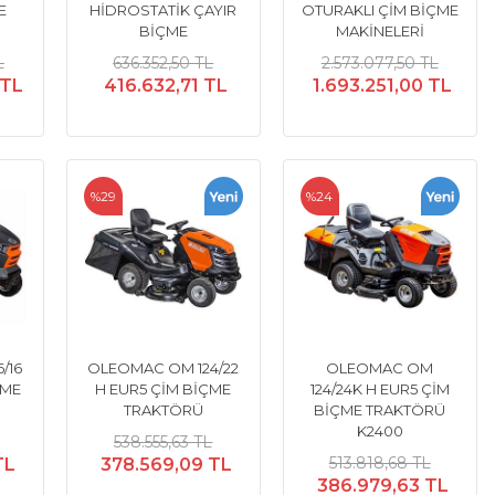
E
HİDROSTATİK ÇAYIR
OTURAKLI ÇİM BİÇME
BİÇME
MAKİNELERİ
L
636.352,50 TL
2.573.077,50 TL
 TL
416.632,71 TL
1.693.251,00 TL
%29
%24
/16
OLEOMAC OM 124/22
OLEOMAC OM
ÇME
H EUR5 ÇİM BİÇME
124/24K H EUR5 ÇİM
TRAKTÖRÜ
BİÇME TRAKTÖRÜ
K2400
538.555,63 TL
513.818,68 TL
TL
378.569,09 TL
386.979,63 TL