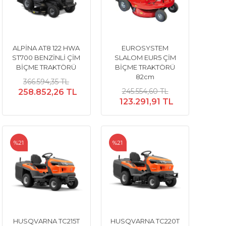
ALPİNA AT8 122 HWA
EUROSYSTEM
ST700 BENZİNLİ ÇİM
SLALOM EUR5 ÇİM
BİÇME TRAKTÖRÜ
BİÇME TRAKTÖRÜ
82cm
366.594,35 TL
245.554,60 TL
258.852,26 TL
123.291,91 TL
%21
%21
HUSQVARNA TC215T
HUSQVARNA TC220T