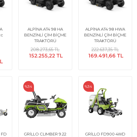
HA
ALPİNA AT4 98 HA
ALPİNA AT4 98 HWA
cc
BENZİNLİ ÇİM BİÇME
BENZİNLİ ÇİM BİÇME
TRAKTÖRÜ
TRAKTÖRÜ
208.273,65 TL
222.637,35 TL
152.255,22 TL
169.491,66 TL
TL
%34
%34
 FD
GRİLLO CLIMBER 9.22
GRİLLO FD900 4WD