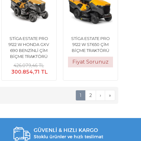
STİGA ESTATE PRO
STİGA ESTATE PRO
9122 W HONDA GXV
9122 W ST650 ÇİM
690 BENZİNLİ ÇİM
BİÇME TRAKTÖRÜ
BİÇME TRAKTÖRÜ
Fiyat Sorunuz
426.079,46 TL
300.854,71 TL
1
2
›
»