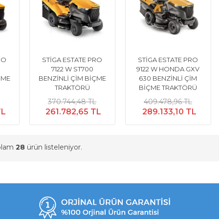
RO
STİGA ESTATE PRO
STİGA ESTATE PRO
7122 W ST700
9122 W HONDA GXV
ÇME
BENZİNLİ ÇİM BİÇME
630 BENZİNLİ ÇİM
TRAKTÖRÜ
BİÇME TRAKTÖRÜ
370.744,48 TL
409.478,96 TL
TL
261.782,65 TL
289.133,10 TL
oplam
28
ürün listeleniyor.