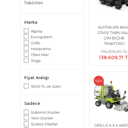
Traktörleri
Marka
ALPİNA AT4 84
Alpina
ST400 TWIN 414
Eurosystem
ÇİM BİÇME
Grillo
TRAKTÖRÜ
Husqvarna
196.303,90 TL
Oleo Mac
138.609,71 
Stiga
Fiyat Aralığı
%34
5000 TL ve üzeri
Sadece
İndirimli Ürünler
Yeni Ürünler
Stokta Olanlar
GRİLLO 4 X 4 4WD