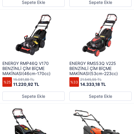
Sepete Ekle
Sepete Ekle
ENERGY RMP46Q V170
ENERGY RMS53Q V225
BENZİNLİ ÇİM BİÇME
BENZİNLİ ÇİM BİÇME
MAKİNASI(46cm-170cc)
MAKİNASI(53cm-223cc)
15.081,88 TL
21.545,55 TL
%25
%33
11.220,92 TL
14.333,18 TL
Sepete Ekle
Sepete Ekle