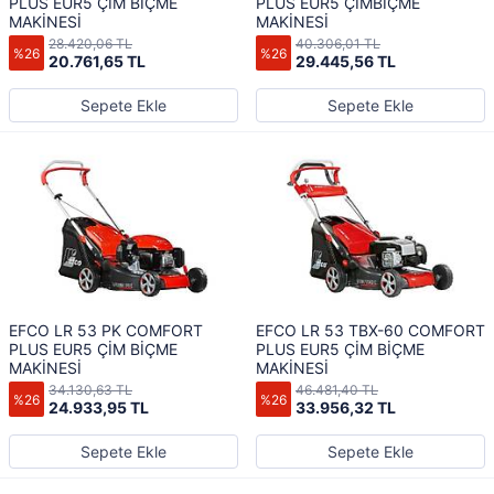
PLUS EUR5 ÇİM BİÇME
PLUS EUR5 ÇİMBİÇME
MAKİNESİ
MAKİNESİ
28.420,06 TL
40.306,01 TL
%26
%26
20.761,65 TL
29.445,56 TL
Sepete Ekle
Sepete Ekle
EFCO LR 53 PK COMFORT
EFCO LR 53 TBX-60 COMFORT
PLUS EUR5 ÇİM BİÇME
PLUS EUR5 ÇİM BİÇME
MAKİNESİ
MAKİNESİ
34.130,63 TL
46.481,40 TL
%26
%26
24.933,95 TL
33.956,32 TL
Sepete Ekle
Sepete Ekle