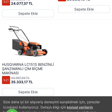
%21
24.077,37 TL
Sepete Ekle
Sepete Ekle
HUSQVARNA LC151S BENZİNLİ
ŞANZIMANLI ÇİM BİÇME
MAKİNASI
44.987,36 TL
%21
35.333,17 TL
Sepete Ekle
Size daha iyi bir alışveriş deneyimi sunabilmek için, çerezler
1
2
3
4
(cookies) kullanıyoruz. Detaylı bilgi için
kişisel verilerin