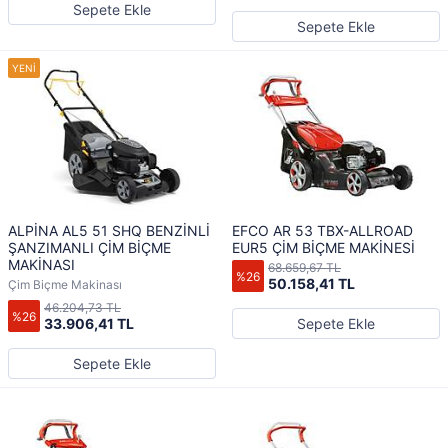
Sepete Ekle
Sepete Ekle
ALPİNA AL5 51 SHQ BENZİNLİ
EFCO AR 53 TBX-ALLROAD
ŞANZIMANLI ÇİM BİÇME
EUR5 ÇİM BİÇME MAKİNESİ
MAKİNASI
68.659,67 TL
%26
50.158,41 TL
Çim Biçme Makinası
46.204,73 TL
%26
33.906,41 TL
Sepete Ekle
Sepete Ekle