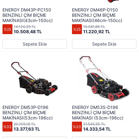
ENERGY DM43P-PC150
ENERGY DM46P-D150
BENZİNLİ ÇİM BİÇME
BENZİNLİ ÇİM BİÇME
MAKİNASI(43cm-150cc)
MAKİNASI(46cm-150cc)
14.124,29 TL
15.081,88 TL
%25
%25
10.508,48 TL
11.220,92 TL
Sepete Ekle
Sepete Ekle
ENERGY DM53P-D196
ENERGY DM53S-D196
BENZİNLİ ÇİM BİÇME
BENZİNLİ ÇİM BİÇME
MAKİNASI(53cm-196cc)
MAKİNASI (53cm-196cc)
20.109,18 TL
21.545,55 TL
%33
%33
13.377,63 TL
14.333,54 TL