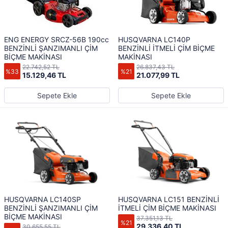
ENG ENERGY SRCZ-56B 190cc
HUSQVARNA LC140P
BENZİNLİ ŞANZIMANLI ÇİM
BENZİNLİ İTMELİ ÇİM BİÇME
BİÇME MAKİNASI
MAKİNASI
22.742,52 TL
26.837,43 TL
%33
%21
15.129,46 TL
21.077,99 TL
Sepete Ekle
Sepete Ekle
HUSQVARNA LC140SP
HUSQVARNA LC151 BENZİNLİ
BENZİNLİ ŞANZIMANLI ÇİM
İTMELİ ÇİM BİÇME MAKİNASI
BİÇME MAKİNASI
37.351,13 TL
%21
29.336,40 TL
30.655,55 TL