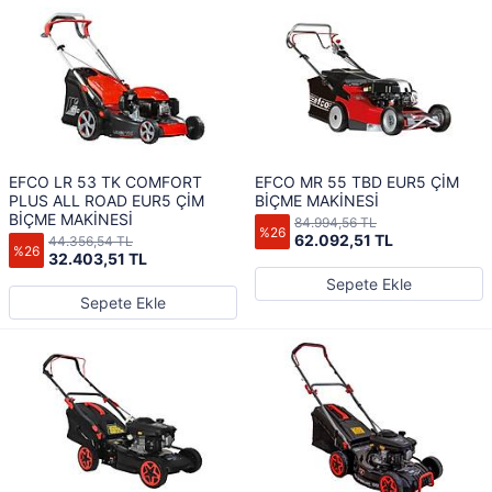
EFCO LR 53 TK COMFORT
EFCO MR 55 TBD EUR5 ÇİM
PLUS ALL ROAD EUR5 ÇİM
BİÇME MAKİNESİ
BİÇME MAKİNESİ
84.994,56 TL
%26
62.092,51 TL
44.356,54 TL
%26
32.403,51 TL
Sepete Ekle
Sepete Ekle