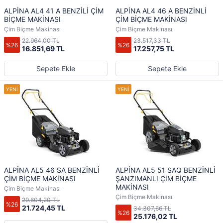
ALPİNA AL4 41 A BENZİLİ ÇİM
ALPİNA AL4 46 A BENZİNLİ
BİÇME MAKİNASI
ÇİM BİÇME MAKİNASI
Çim Biçme Makinası
Çim Biçme Makinası
22.964,00 TL
23.517,33 TL
%26
%26
16.851,69 TL
17.257,75 TL
Sepete Ekle
Sepete Ekle
ALPİNA AL5 46 SA BENZİNLİ
ALPİNA AL5 51 SAQ BENZİNLİ
ÇİM BİÇME MAKİNASI
ŞANZIMANLI ÇİM BİÇME
MAKİNASI
Çim Biçme Makinası
Çim Biçme Makinası
29.604,20 TL
%26
21.724,45 TL
34.307,66 TL
%26
25.176,02 TL