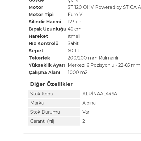
Gövde
Çelik
Motor
ST 120 OHV Powered by STIGA
Motor Tipi
Euro V
Silindir Hacmi
123 cc
Bıçak Uzunluğu
46 cm
Hareket
İtmeli
Hız Kontrolü
Sabit
Sepet
60 Lt.
Tekerlek
200/200 mm Rulmanlı
Yükseklik Ayarı
Merkezi 6 Pozisyonlu - 22-65 mm
Çalışma Alanı
1000 m2
Diğer Özellikler
Stok Kodu
ALPİNAAL446A
Marka
Alpina
Stok Durumu
Var
Garanti (Yıl)
2