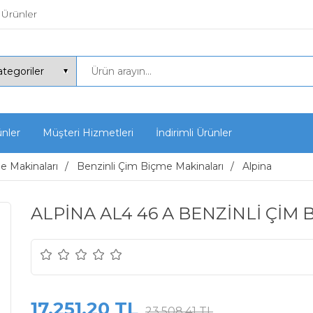
 Ürünler
ünler
Müşteri Hizmetleri
İndirimli Ürünler
 Makinaları
Benzinli Çim Biçme Makinaları
Alpina
ALPİNA AL4 46 A BENZİNLİ ÇİM 
17.251,20 TL
23.508,41 TL