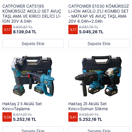
CATPOWER CAT5195
CATPOWER E1030 KÖMÜRSÜZ
KÖMÜRSÜZ AKÜLÜ SET AVUÇ
Li-iON AKÜLÜ 2'Lİ KOMBO SET
TAŞLAMA VE KIRICI DELİCİ Lİ-
- MATKAP VE AVUÇ TAŞLAMA
İON 20V 4.0Ah
20V 4.0Ah+2.0Ah
9.820,87 TL
6.087,79 TL
%17
%17
8.139,04 TL
5.045,26 TL
Sepete Ekle
Sepete Ekle
Haktaş 2 li Akülü Set
Haktaş 2li Akülü Set
Kırıcı+Taşlama
Kırıcı+Somun Sökme
8.471,22 TL
9.035,97 TL
%38
%41
5.252,16 TL
5.252,16 TL
Sepete Ekle
Sepete Ekle