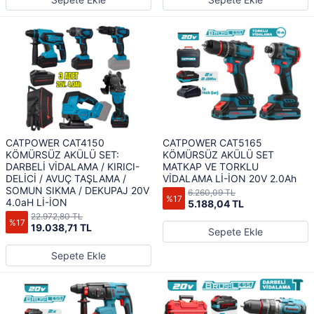
CATPOWER CAT4150
CATPOWER CAT5165
KÖMÜRSÜZ AKÜLÜ SET:
KÖMÜRSÜZ AKÜLÜ SET
DARBELİ VİDALAMA / KIRICI-
MATKAP VE TORKLU
DELİCİ / AVUÇ TAŞLAMA /
VİDALAMA Lİ-İON 20V 2.0Ah
SOMUN SIKMA / DEKUPAJ 20V
6.260,09 TL
%17
4.0aH Lİ-İON
5.188,04 TL
22.972,80 TL
%17
19.038,71 TL
Sepete Ekle
Sepete Ekle