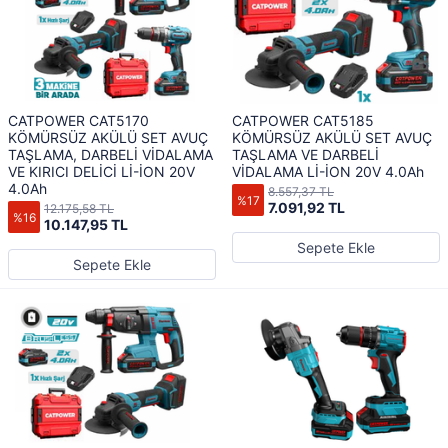
CATPOWER CAT5170
CATPOWER CAT5185
KÖMÜRSÜZ AKÜLÜ SET AVUÇ
KÖMÜRSÜZ AKÜLÜ SET AVUÇ
TAŞLAMA, DARBELİ VİDALAMA
TAŞLAMA VE DARBELİ
VE KIRICI DELİCİ Lİ-İON 20V
VİDALAMA Lİ-İON 20V 4.0Ah
4.0Ah
8.557,37 TL
%17
7.091,92 TL
12.175,58 TL
%16
10.147,95 TL
Sepete Ekle
Sepete Ekle