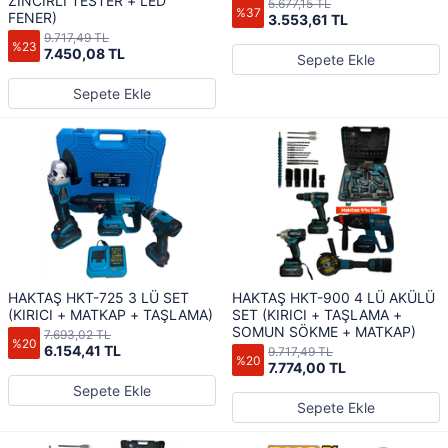
ZİNCİRLİ TESTER + LED
5.677,15 TL
%37
FENER)
3.553,61 TL
9.717,49 TL
%23
7.450,08 TL
Sepete Ekle
Sepete Ekle
HAKTAŞ HKT-725 3 LÜ SET
HAKTAŞ HKT-900 4 LÜ AKÜLÜ
(KIRICI + MATKAP + TAŞLAMA)
SET (KIRICI + TAŞLAMA +
SOMUN SÖKME + MATKAP)
7.693,02 TL
%20
6.154,41 TL
9.717,49 TL
%20
7.774,00 TL
Sepete Ekle
Sepete Ekle