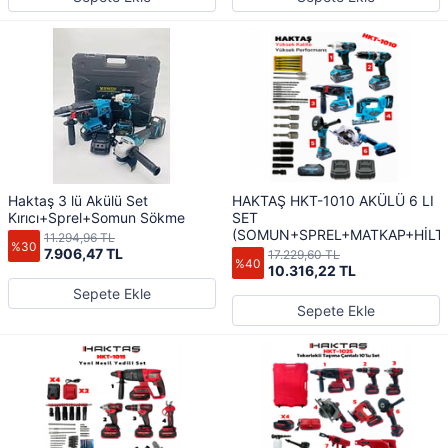
Haktaş 3 lü Akülü Set
HAKTAŞ HKT-1010 AKÜLÜ 6 LI
Kırıcı+Sprel+Somun Sökme
SET
(SOMUN+SPREL+MATKAP+HİLT
11.294,96 TL
%30
7.906,47 TL
17.229,60 TL
%40
10.316,22 TL
Sepete Ekle
Sepete Ekle