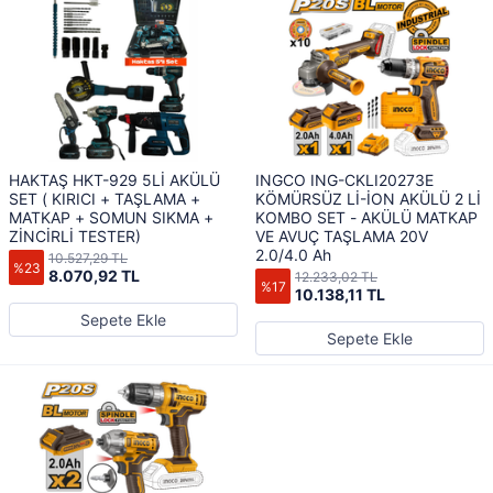
HAKTAŞ HKT-929 5Lİ AKÜLÜ
INGCO ING-CKLI20273E
SET ( KIRICI + TAŞLAMA +
KÖMÜRSÜZ Lİ-İON AKÜLÜ 2 Lİ
MATKAP + SOMUN SIKMA +
KOMBO SET - AKÜLÜ MATKAP
ZİNCİRLİ TESTER)
VE AVUÇ TAŞLAMA 20V
2.0/4.0 Ah
10.527,29 TL
%23
8.070,92 TL
12.233,02 TL
%17
10.138,11 TL
Sepete Ekle
Sepete Ekle