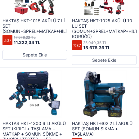
HAKTAŞ HKT-1015 AKÜLÜ 7 Lİ
HAKTAŞ HKT-1025 AKÜLÜ 10
SET
LU SET
(SOMUN+SPREL+MATKAP+HİLTİ+DEKUPAJ+SUNTA+TESTERE)
(SOMUN+SPREL+MATKAP+HİLTİ
KÖRÜĞÜ)
17.976,22 TL
%37
11.222,34 TL
25.040,35 TL
%37
15.678,36 TL
Sepete Ekle
Sepete Ekle
HAKTAŞ HKT-1300 6 LI AKÜLÜ
HAKTAŞ HKT-602 2 Lİ AKÜLÜ
SET (KIRICI + TAŞLAMA +
SET (SOMUN SIKMA +
MATKAP + SOMUN SÖKME +
TAŞLAMA)