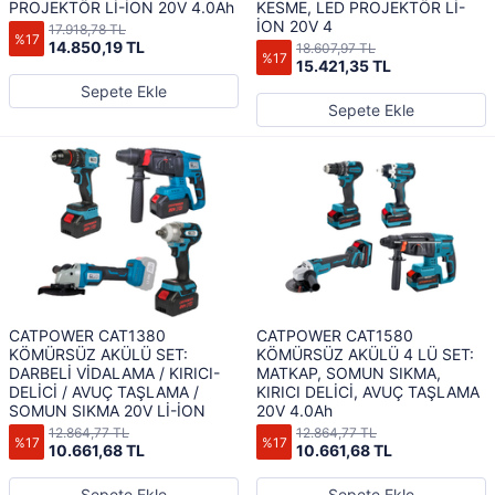
PROJEKTÖR Lİ-İON 20V 4.0Ah
KESME, LED PROJEKTÖR Lİ-
İON 20V 4
17.918,78 TL
%17
14.850,19 TL
18.607,97 TL
%17
15.421,35 TL
Sepete Ekle
Sepete Ekle
CATPOWER CAT1380
CATPOWER CAT1580
KÖMÜRSÜZ AKÜLÜ SET:
KÖMÜRSÜZ AKÜLÜ 4 LÜ SET:
DARBELİ VİDALAMA / KIRICI-
MATKAP, SOMUN SIKMA,
DELİCİ / AVUÇ TAŞLAMA /
KIRICI DELİCİ, AVUÇ TAŞLAMA
SOMUN SIKMA 20V Lİ-İON
20V 4.0Ah
12.864,77 TL
12.864,77 TL
%17
%17
10.661,68 TL
10.661,68 TL
Sepete Ekle
Sepete Ekle