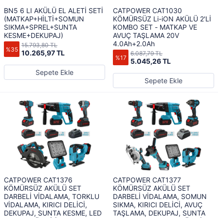
BN5 6 LI AKÜLÜ EL ALETİ SETİ
CATPOWER CAT1030
(MATKAP+HİLTİ+SOMUN
KÖMÜRSÜZ Li-iON AKÜLÜ 2'Lİ
SIKMA+SPREL+SUNTA
KOMBO SET - MATKAP VE
KESME+DEKUPAJ)
AVUÇ TAŞLAMA 20V
4.0Ah+2.0Ah
15.793,80 TL
%35
10.265,97 TL
6.087,79 TL
%17
5.045,26 TL
Sepete Ekle
Sepete Ekle
CATPOWER CAT1376
CATPOWER CAT1377
KÖMÜRSÜZ AKÜLÜ SET
KÖMÜRSÜZ AKÜLÜ SET
DARBELİ VİDALAMA, TORKLU
DARBELİ VİDALAMA, SOMUN
VİDALAMA, KIRICI DELİCİ,
SIKMA, KIRICI DELİCİ, AVUÇ
DEKUPAJ, SUNTA KESME, LED
TAŞLAMA, DEKUPAJ, SUNTA