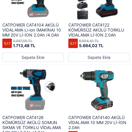
CATPOWER CAT4104 AKÜLÜ
CATPOWER CAT4122
VİDALAMA Li-ion (MAKİNA) 10
KÖMÜRSÜZ AKÜLÜ TORKLU
MM 20V Lİ-İON 2.0Ah /4.0Ah
VİDALAMA Lİ-İON 2.0Ah
2.067,55 TL
6.834,41 TL
%17
%17
1.713,48 TL
5.664,02 TL
Sepete Ekle
Sepete Ekle
CATPOWER CAT4126
CATPOWER CAT4140 AKÜLÜ
KÖMÜRSÜZ AKÜLÜ SOMUN
VİDALAMA 10 MM 20V Lİ-İON
SIKMA VE TORKLU VİDALAMA
2.0Ah