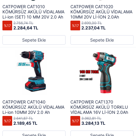
CATPOWER CAT1010
CATPOWER CAT1020
KÖMÜRSÜZ AKÜLÜ VİDALAMA
KÖMÜRSÜZ AKÜLÜ VİDALAMA
Li-ion (SET) 10 MM 20V 2.0 Ah
10MM 20V Lİ-İON 2.0Ah
2.756,74 TL
2.699,30 TL
%17
%17
2.284,64 TL
2.237,04 TL
Sepete Ekle
Sepete Ekle
CATPOWER CAT1040
CATPOWER CAT1370
KÖMÜRSÜZ AKÜLÜ VİDALAMA
KÖMÜRSÜZ AKÜLÜ TORKLU
Li-ion 10MM 20V 2.0 Ah
VİDALAMA 16V Lİ-İON 2.0Ah
2.641,87 TL
3.962,81 TL
%17
%17
2.189,45 TL
3.284,13 TL
Sepete Ekle
Sepete Ekle