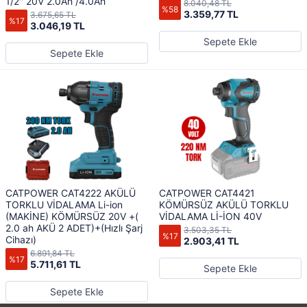
1/2'' 20V 2.0Ah /4.0Ah
8.040,48 TL
%58
3.359,77 TL
3.675,65 TL
%17
3.046,19 TL
Sepete Ekle
Sepete Ekle
CATPOWER CAT4222 AKÜLÜ
CATPOWER CAT4421
TORKLU VİDALAMA Li-ion
KÖMÜRSÜZ AKÜLÜ TORKLU
(MAKİNE) KÖMÜRSÜZ 20V +(
VİDALAMA Lİ-İON 40V
2.0 ah AKÜ 2 ADET)+(Hızlı Şarj
3.503,35 TL
%17
Cihazı)
2.903,41 TL
6.891,84 TL
%17
5.711,61 TL
Sepete Ekle
Sepete Ekle