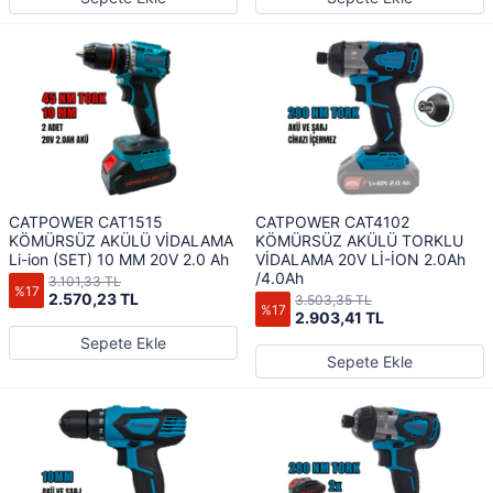
CATPOWER CAT1515
CATPOWER CAT4102
KÖMÜRSÜZ AKÜLÜ VİDALAMA
KÖMÜRSÜZ AKÜLÜ TORKLU
Li-ion (SET) 10 MM 20V 2.0 Ah
VİDALAMA 20V Lİ-İON 2.0Ah
/4.0Ah
3.101,33 TL
%17
2.570,23 TL
3.503,35 TL
%17
2.903,41 TL
Sepete Ekle
Sepete Ekle