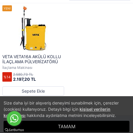
VETA VETA16A AKÜLÜ KOLLU
İLAÇLAMA PÜLVERİZATÖRÜ
İlaçlama Makinası
2.580,73 TL
%14
2.197,20 TL
Sepete Ekle
Size daha iyi bir alışveriş deneyimi sunabilmek için, çerezler
1
(cookies) kullanıyoruz. Detaylı bilgi için
kişisel verilerin
korunması
hakkında aydınlatma metnini inceleyebilirsiniz.
TAMAM
®
PlatinMarket
E-Ticaret Sistemi
İle Hazırlanmıştır.