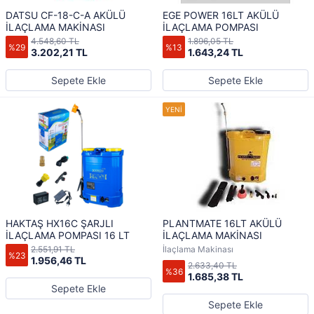
DATSU CF-18-C-A AKÜLÜ
EGE POWER 16LT AKÜLÜ
İLAÇLAMA MAKİNASI
İLAÇLAMA POMPASI
4.548,60 TL
1.896,05 TL
%29
%13
3.202,21 TL
1.643,24 TL
Sepete Ekle
Sepete Ekle
HAKTAŞ HX16C ŞARJLI
PLANTMATE 16LT AKÜLÜ
İLAÇLAMA POMPASI 16 LT
İLAÇLAMA MAKİNASI
2.551,91 TL
İlaçlama Makinası
%23
1.956,46 TL
2.633,40 TL
%36
1.685,38 TL
Sepete Ekle
Sepete Ekle