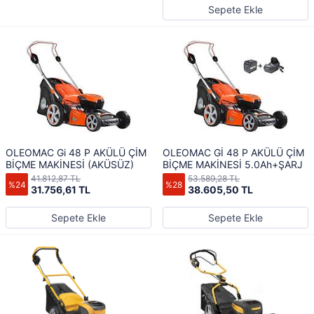
Sepete Ekle
OLEOMAC Gi 48 P AKÜLÜ ÇİM
OLEOMAC Gİ 48 P AKÜLÜ ÇİM
BİÇME MAKİNESİ (AKÜSÜZ)
BİÇME MAKİNESİ 5.0Ah+ŞARJ
41.812,87 TL
53.589,28 TL
%24
%28
31.756,61 TL
38.605,50 TL
Sepete Ekle
Sepete Ekle