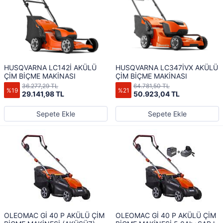
HUSQVARNA LC142İ AKÜLÜ
HUSQVARNA LC347İVX AKÜLÜ
ÇİM BİÇME MAKİNASI
ÇİM BİÇME MAKİNASI
36.277,29 TL
64.781,50 TL
%19
%21
29.141,98 TL
50.923,04 TL
Sepete Ekle
Sepete Ekle
OLEOMAC Gİ 40 P AKÜLÜ ÇİM
OLEOMAC Gİ 40 P AKÜLÜ ÇİM