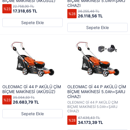
BİÇME MAKİNESİ (AKÜSÜZ)
BİÇME MAKİNESİ 5.0Ah+ŞARJ
CİHAZI
22.758,90 TL
%23
17.318,65 TL
36.255,46 TL
%28
26.118,56 TL
Sepete Ekle
Sepete Ekle
OLEOMAC Gİ 44 P AKÜLÜ ÇİM
OLEOMAC Gİ 44 P AKÜLÜ ÇİM
BİÇME MAKİNESİ (AKÜSÜZ)
BİÇME MAKİNESİ 5.0Ah+ŞARJ
CİHAZI
35.064,59 TL
%23
26.683,79 TL
OLEOMAC Gİ 44 P AKÜLÜ ÇİM
BİÇME MAKİNESİ 5.0Ah+ŞARJ
CİHAZI
Sepete Ekle
47.436,43 TL
%28
34.173,39 TL