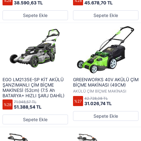
%28
%28
38.590,63 TL
45.678,70 TL
Sepete Ekle
Sepete Ekle
EGO LM2135E-SP KİT AKÜLÜ
GREENWORKS 40V AKÜLÜ ÇİM
ŞANZIMANLI ÇİM BİÇME
BİÇME MAKİNASI (49CM)
MAKİNESİ (52cm) (7.5 Ah
AKÜLÜ ÇİM BİÇME MAKİNASI
BATARYA+ HIZLI ŞARJ DAHİL)
42.728,08 TL
%27
71.948,57 TL
31.026,74 TL
%28
51.388,54 TL
Sepete Ekle
Sepete Ekle