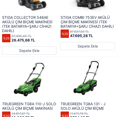
STIGA COLLECTOR 548AE
STIGA COMBI 753EV AKÜLÜ
AKÜLÜ ÇİM BİÇME MAKİNESİ
ÇİM BİÇME MAKİNESİ (TEK
(TEK BATARYA+ŞARJ CİHAZI
BATARYA+ŞARJ CİHAZI DAHİL)
DAHİL)
67.537,93 TL
%29
47.695,28 TL
37.490,40 TL
%29
26.475,68 TL
Sepete Ekle
Sepete Ekle
TRUEGREEN TG8A 110-J SOLO
TRUEGREEN TG8A 131 - J
AKÜLÜ ÇİM BİÇME MAKİNASI
SOLO AKÜLÜ ÇİM BİÇME
14.817,67 TL
11.471,76 TL
%32
%32