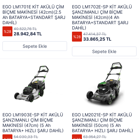
EGO LM1701E KİT AKÜLÜ ÇİM
EGO LM1702E-SP KİT AKÜLÜ
BİÇME MAKİNESİ (42cm)(2.5
ŞANZIMANLI ÇİM BİÇME
Ah BATARYA+STANDART ŞARJ
MAKİNESİ (42cm)(4 Ah
DAHİL)
BATARYA+STANDART ŞARJ
DAHİL)
40.522,76 TL
%28
28.942,84 TL
47.414,37 TL
%28
33.865,25 TL
Sepete Ekle
Sepete Ekle
EGO LM1903E-SP KİT AKÜLÜ
EGO LM2021E-SP KİT AKÜLÜ
ŞANZIMANLI ÇİM BİÇME
ŞANZIMANLI ÇİM BİÇME
MAKİNESİ (47cm) (5 Ah
MAKİNESİ (50cm) (5 Ah
BATARYA+ HIZLI ŞARJ DAHİL)
BATARYA+ HIZLI ŞARJ DAHİL)
54.030,33 TL
63.954,27 TL